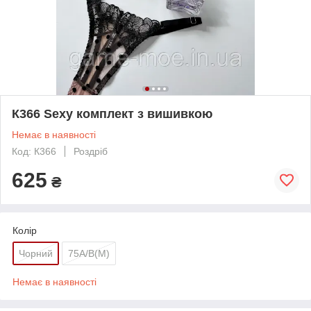
К366 Sexy комплект з вишивкою
Немає в наявності
Код: К366
Роздріб
625
₴
Колір
Чорний
75А/В(М)
Немає в наявності