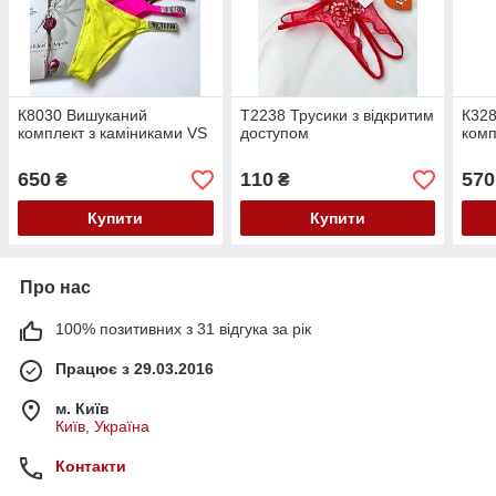
К8030 Вишуканий
Т2238 Трусики з відкритим
К328
комплект з каміниками VS
доступом
комп
650
110
570
₴
₴
Купити
Купити
Про нас
100% позитивних з 31 відгука за рік
Працює з 29.03.2016
м. Київ
Київ, Україна
Контакти