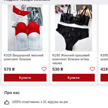
К328 Вишуканий жіночий
К190 Жіночий красивий
К390
комплект білизни
комплект білизни м'яка
комп
чашка
570
530
419
₴
₴
Купити
Купити
Про нас
100% позитивних з 31 відгука за рік