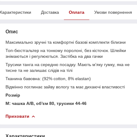
Характеристики
Доставка
Оплата
Умови повернення
Опис
Максимально зручні та комфортні базові комплекти білизни
Топ-бюстгальтер на тонкому поролоні, без кісточок. Шлейки
знімаються і регулюються. Застібка на два гачки
Трусики танга на середню посадку. Мають м'яку гумку, яка не
тисне та не залишає слідів на тілі
Тканина бавовна: (92% cotton, 8% elastan)
Відмінно поглинає зайву вологу та має дихаючі властивості
Розмір
М: чашка А/В, об'єм 80, трусики 44-46
Приховати
Характеристики