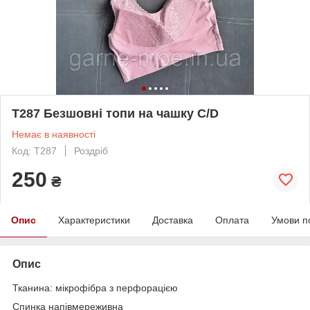
Т287 Безшовні топи на чашку С/D
Немає в наявності
Код: Т287
Роздріб
250
₴
Опис
Характеристики
Доставка
Оплата
Умови п
Опис
Тканина: мікрофібра з перфорацією
Спинка напівмереживна