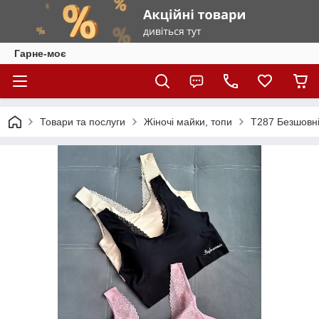
Гарне-моє
Товари та послуги
Жіночі майки, топи
Т287 Безшовні