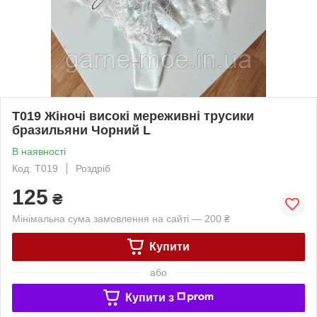
Т019 Жіночі високі мереживні трусики
бразильяни Чорний L
В наявності
Код: Т019
Роздріб
125
₴
Мінімальна сума замовлення на сайті — 200 ₴
Купити
або
Купити з