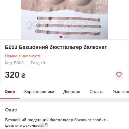
Б003 Безшовний бюстгальтер балконет
Немає в наявності
Код: Б003
Роздріб
320
₴
Опис
Характеристики
Доставка
Оплата
Умови п
Опис
Безшовний гладенький бюстгальтер балконет зробить
ідеальне декольте