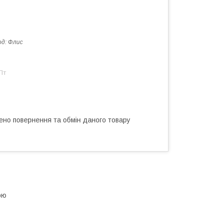
од:
Флис
Пт
ено повернення та обмін даного товару
ою