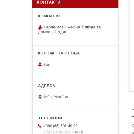
КОНТАКТИ
Гарне-моє - жіноча білизна та
домашній одяг
Зоя
Київ, Україна
Н
П
К
+380 (66) 601-40-99
Viber 10:00-18:00 Пн-Пт