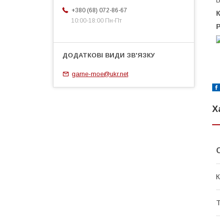
В
+380 (68) 072-86-67
К
10:00-18:00 Пн-Пт
Р
garne-moe@ukr.net
Х
К
Т