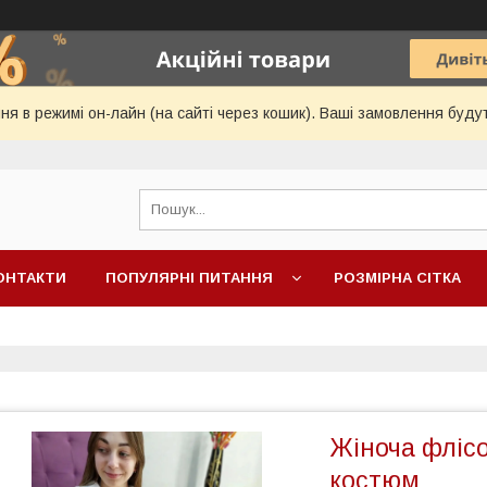
я в режимі он-лайн (на сайті через кошик). Ваші замовлення будут
ОНТАКТИ
ПОПУЛЯРНІ ПИТАННЯ
РОЗМІРНА СІТКА
Жіноча флісо
костюм