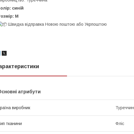
иробництво: Туреччина
олір: синій
озмір: M
Швидка відправка Новою поштою або Укрпоштою
арактеристики
Основні атрибути
раїна виробник
Туреччи
ип тканини
Фліс