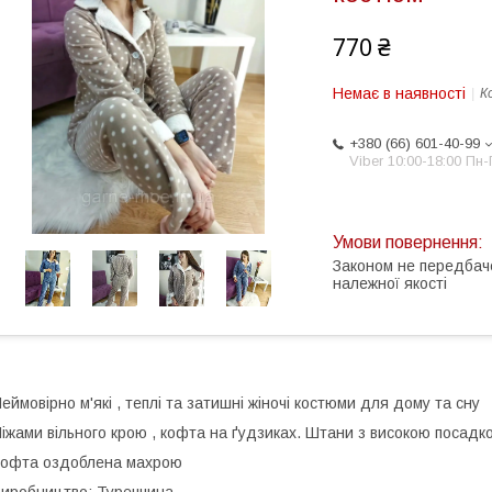
770 ₴
Немає в наявності
К
+380 (66) 601-40-99
Viber 10:00-18:00 Пн-
Законом не передбач
належної якості
еймовірно м'які , теплі та затишні жіночі костюми для дому та сну
іжами вільного крою , кофта на ґудзиках. Штани з високою посадк
офта оздоблена махрою