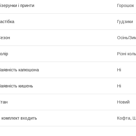
ізерунки і принти
Горошок
астібка
Гудзики
Сезон
Осінь/Зи
олір
Різні кол
аявність капюшона
Ні
аявність кишень
Ні
Стан
Новий
 комплект входить
Кофта, 