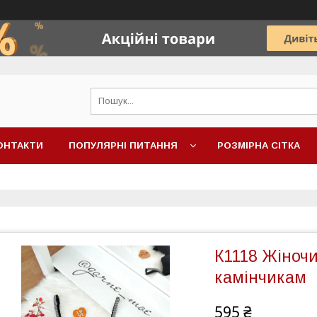
ОНТАКТИ
ПОПУЛЯРНІ ПИТАННЯ
РОЗМІРНА СІТКА
К1118 Жіночи
камінчикам
595 ₴