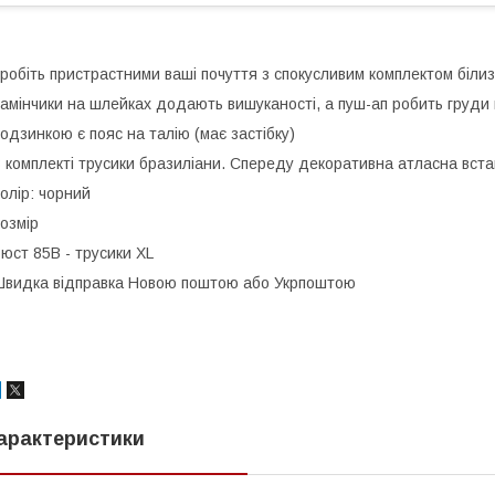
робіть пристрастними ваші почуття з спокусливим комплектом біли
амінчики на шлейках додають вишуканості, а пуш-ап робить груд
одзинкою є пояс на талію (має застібку)
 комплекті трусики бразиліани. Спереду декоративна атласна встав
олір: чорний
озмір
юст 85В - трусики XL
видка відправка Новою поштою або Укрпоштою
арактеристики