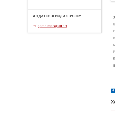
З
К
garne-moe@ukr.net
Р
В
К
Р
Б
Ш
Х