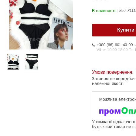
В наявності
Код:
К111
Купити
+380 (66) 601-40-99
Viber 10:00-18:00 Пн-
Законом не передбач
належної якості
У компанії підключені
будь-який товар не п