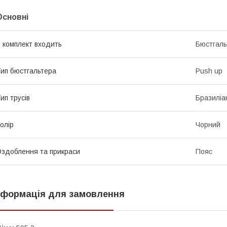
Основні
 комплект входить
Бюстгаль
ип бюстгальтера
Push up
ип трусів
Бразиліа
олір
Чорний
здоблення та прикраси
Пояс
нформація для замовлення