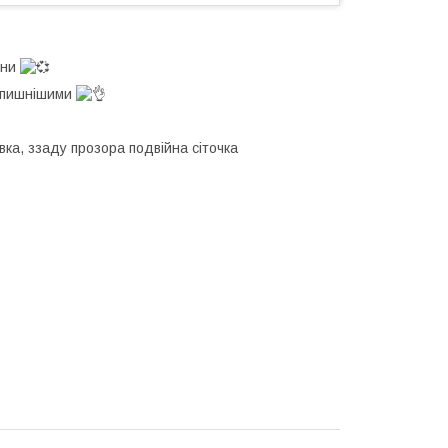
зни
и пишнішими
ка, ззаду прозора подвійна сіточка