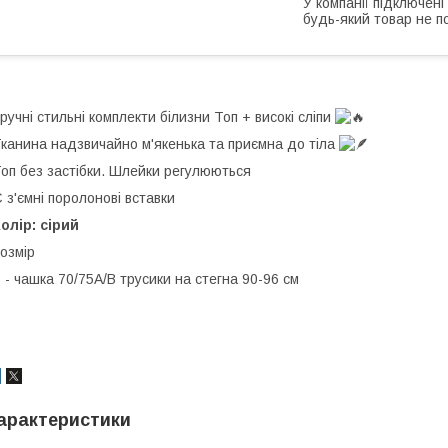
У компанії підключені
будь-який товар не п
ручні стильні комплекти білизни Топ + високі сліпи
канина надзвичайно м'якенька та приємна до тіла
оп без застібки. Шлейки регулюються
 з'ємні поролонові вставки
олір: сірий
озмір
 - чашка 70/75А/В трусики на стегна 90-96 см
арактеристики