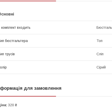
Основні
 комплект входить
Бюстгаль
ип бюстгальтера
Топ
ип трусів
Сліп
олір
Сірий
нформація для замовлення
іна:
320 ₴