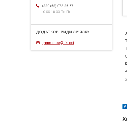
+380 (68) 072-86-67
10:00-18:00 Пн-Пт
З
Т
garne-moe@ukr.net
Т
Є
К
Р
S
Х