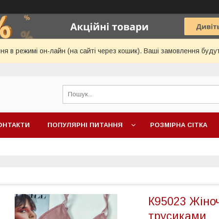
я в режимі он-лайн (на сайті через кошик). Ваші замовлення будут
ОНТАКТИ
ПОПУЛЯРНІ ПИТАННЯ
РОЗМІРНА СІТКА
К95023 Жіноч
трусиками